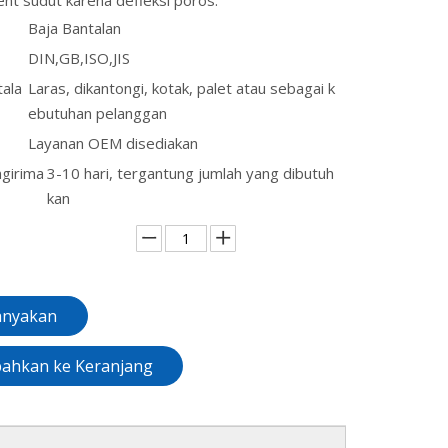
nt sudut karena defleksi poros.
Baja Bantalan
DIN,GB,ISO,JIS
tala
Laras, dikantongi, kotak, palet atau sebagai k
ebutuhan pelanggan
Layanan OEM disediakan
girima
3-10 hari, tergantung jumlah yang dibutuh
kan
nyakan
ahkan ke Keranjang