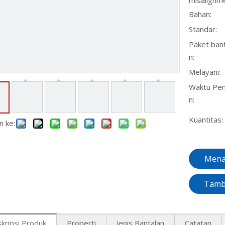
misalignme
Bahan:
Standar:
Paket ban
n:
Melayani:
Waktu Pen
n:
Kuantitas:
n ke:
Mena
Tamb
kripsi Produk
Properti
Jenis Bantalan
Catatan