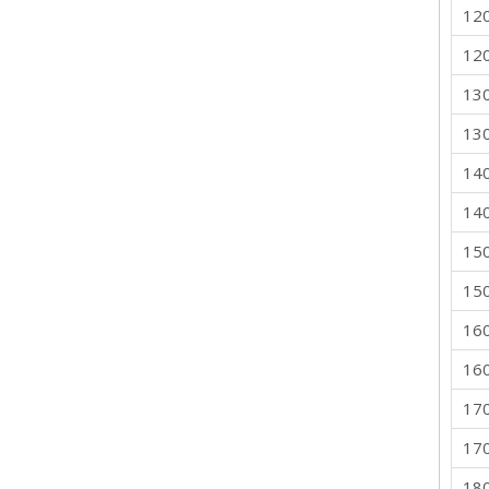
12
12
13
13
14
14
15
15
16
16
17
17
18