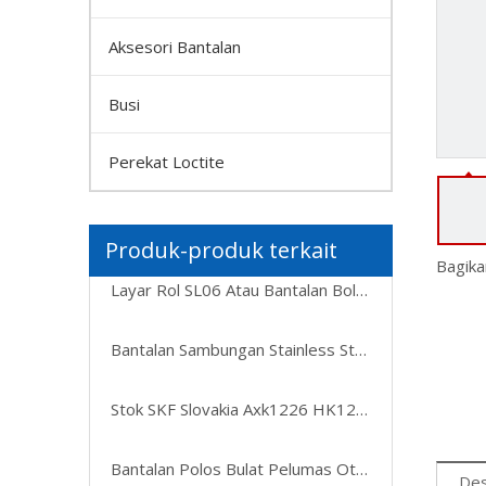
Aksesori Bantalan
Busi
Perekat Loctite
Produk-produk terkait
Bagika
Layar Rol SL06 Atau Bantalan Bola Penyelaras Otomatis Pompa Terendam
Bantalan Sambungan Stainless Steel Bulat Bantalan Biasa Geg50es Gem60es-2RS Geg63es Gem70es-2RS Gem80es-2RS Geg80es Geg100es Geg125es Geg160es Geg200es
Stok SKF Slovakia Axk1226 HK1210 HK1212 Bantalan Rol Jarum 12X18X12mm
Bantalan Polos Bulat Pelumas Otomatis Umur Panjang, Bantalan Polos Bulat Baja ke Baja Umur Panjang, Pelumas Otomatis Umur Panjang untuk Bantalan Rol Motor untuk Pompa
Des