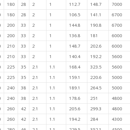
0
180
28
2
1
112.7
148.7
7000
0
180
28
2
1
106.5
141.1
6700
0
200
33
2
1
144.8
190.8
6700
0
200
33
2
1
136.8
181
6000
0
210
33
2
1
148.7
202.6
6000
0
210
33
2
1
140.4
192.2
5600
0
225
35
2.1
1.1
168.4
323.5
5600
0
225
35
2.1
1.1
159.1
220.6
5000
0
240
38
2.1
1.1
189.1
264.5
5000
0
240
38
2.1
1.1
178.6
251
4800
0
260
42
2.1
1.1
205.6
299.3
4800
0
260
42
2.1
1.1
194.2
284
4300
0
280
46
2.1
1.1
229.5
352.1
4500