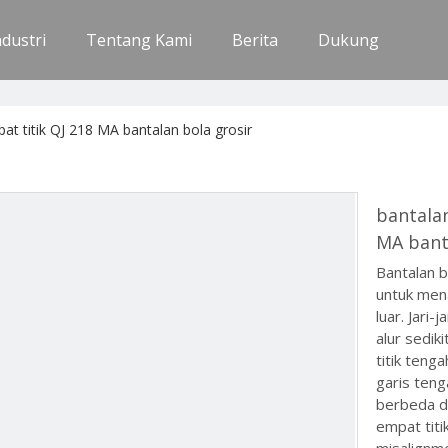
ndustri
Tentang Kami
Berita
Dukung
at titik QJ 218 MA bantalan bola grosir
bantalan
MA bant
Bantalan b
untuk men
luar. Jari-j
alur sediki
titik teng
garis teng
berbeda da
empat tit