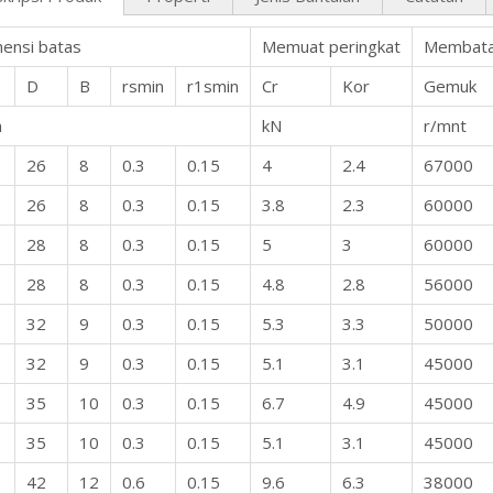
ensi batas
Memuat peringkat
Membata
D
B
rsmin
r1smin
Cr
Kor
Gemuk
m
kN
r/mnt
26
8
0.3
0.15
4
2.4
67000
26
8
0.3
0.15
3.8
2.3
60000
28
8
0.3
0.15
5
3
60000
28
8
0.3
0.15
4.8
2.8
56000
32
9
0.3
0.15
5.3
3.3
50000
32
9
0.3
0.15
5.1
3.1
45000
35
10
0.3
0.15
6.7
4.9
45000
35
10
0.3
0.15
5.1
3.1
45000
42
12
0.6
0.15
9.6
6.3
38000