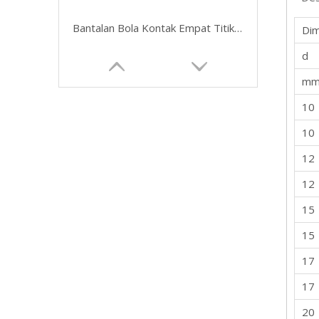
Bantalan Bola Kontak Empat Titik Kualitas Tinggi Dan Bantalan Harga Rendah Buatan China QJ304N2MA QJ304TVP 20X52X15
Dim
d
m
10
10
12
12
15
15
17
17
20