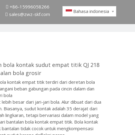
+86-15996058266

Bahasa indonesia
sales@zwz-skf.com

 bola kontak sudut empat titik QJ 218
alan bola grosir
ola kontak empat titik terdiri dari deretan bola
angani beban gabungan pada cincin dalam dan
ari bola
t lebih besar dari jari-jari bola. Alur dibuat dari dua
ah. Biasanya, sudut kontak adalah 35 derajat dari
ah lingkaran, tetapi bervariasi dalam model yang
ri bantalan bola kontak empat titik. Bola kontak
ik bantalan tidak cocok untuk mengkompensasi