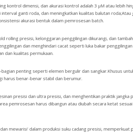
ing kontrol dimensi, dan akurasi kontrol adalah 3 μM atau lebih 
nterval ganti roda, dan meningkatkan kualitas balutan roda;Atau
onsistensi akurasi bentuk dalam pemrosesan batch.
ld rolling presisi, kelonggaran penggilingan dikurangi, dan tamb
enggilingan dan menghindari cacat seperti luka bakar penggilin
an dan kualitas permukaan.
gian penting seperti elemen bergulir dan sangkar.Khusus untuk rol 
gi harus benar-benar stabil dan berumur.
sinan presisi dan ultra presisi, dan menghentikan praktik jangka 
i area pemrosesan harus dibangun atau diubah secara ketat sesu
 dan mewarisi' dalam produksi suku cadang presisi, memperkuat 