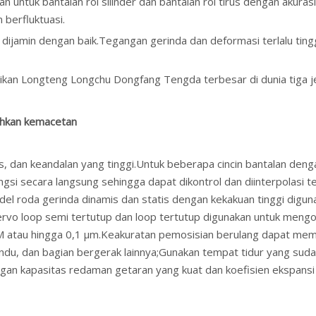
kan untuk bantalan rol silinder dan bantalan rol tirus dengan akura
 berfluktuasi.
an dijamin dengan baik.Tegangan gerinda dan deformasi terlalu tin
an Longteng Longchu Dongfang Tengda terbesar di dunia tiga jeni
ahkan kemacetan
tas, dan keandalan yang tinggi.Untuk beberapa cincin bantalan de
i secara langsung sehingga dapat dikontrol dan diinterpolasi tep
ndel roda gerinda dinamis dan statis dengan kekakuan tinggi digu
ervo loop semi tertutup dan loop tertutup digunakan untuk meng
μM atau hingga 0,1 μm.Keakuratan pemosisian berulang dapat meme
mandu, dan bagian bergerak lainnya;Gunakan tempat tidur yang sud
ngan kapasitas redaman getaran yang kuat dan koefisien ekspansi 