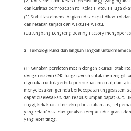
(2) Rol Kelas I dan Kelas 0 presisi tinggi yang diguna
dan kualitas pemrosesan rol Kelas II atau III juga akan
(3) Stabilitas dimensi bagian tidak dapat dikontrol d
dan retakan terjadi dari waktu ke waktu.
(Liu Xingbang Longteng Bearing Factory mengoperasik
3. Teknologi kunci dan langkah-langkah untuk memec
(1) Gunakan peralatan mesin dengan akurasi, stabili
dengan sistem CNC fungsi penuh untuk memanggil fungs
digunakan untuk gerinda permukaan internal, dan spi
menyelesaikan gerinda berkecepatan tinggi;Sistem s
dapat diselesaikan, dan resolusi umpan dapat 0,25 
tinggi, kekakuan, dan sekrup bola tahan aus, rel pe
yang relatif baik, dan gunakan tempat tidur granit de
yang lebih tinggi.