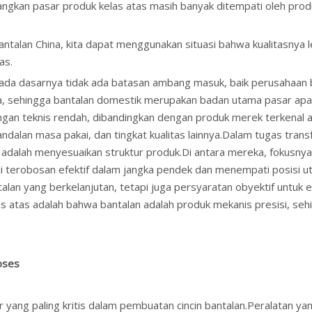
gkan pasar produk kelas atas masih banyak ditempati oleh produk
bantalan China, kita dapat menggunakan situasi bahwa kualitasnya 
as.
 pada dasarnya tidak ada batasan ambang masuk, baik perusahaan
, sehingga bantalan domestik merupakan badan utama pasar apak
an teknis rendah, dibandingkan dengan produk merek terkenal as
eandalan masa pakai, dan tingkat kualitas lainnya.Dalam tugas tran
 adalah menyesuaikan struktur produk.Di antara mereka, fokusnya 
terobosan efektif dalam jangka pendek dan menempati posisi utama
lan yang berkelanjutan, tetapi juga persyaratan obyektif untuk
s atas adalah bahwa bantalan adalah produk mekanis presisi, seh
oses
r yang paling kritis dalam pembuatan cincin bantalan.Peralatan y