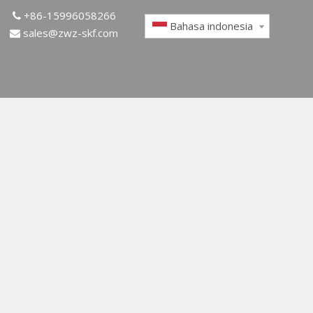
+86-15996058266

Bahasa indonesia
sales@zwz-skf.com
