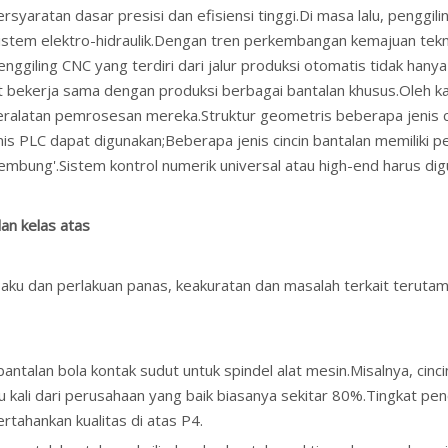
syaratan dasar presisi dan efisiensi tinggi.Di masa lalu, penggi
sistem elektro-hidraulik.Dengan tren perkembangan kemajuan tek
nggiling CNC yang terdiri dari jalur produksi otomatis tidak hany
pat bekerja sama dengan produksi berbagai bantalan khusus.Oleh ka
ralatan pemrosesan mereka.Struktur geometris beberapa jenis cin
is PLC dapat digunakan;Beberapa jenis cincin bantalan memiliki pe
cembung'.Sistem kontrol numerik universal atau high-end harus d
an kelas atas
 baku dan perlakuan panas, keakuratan dan masalah terkait teruta
bantalan bola kontak sudut untuk spindel alat mesin.Misalnya, cinc
tu kali dari perusahaan yang baik biasanya sekitar 80%.Tingkat p
ertahankan kualitas di atas P4.