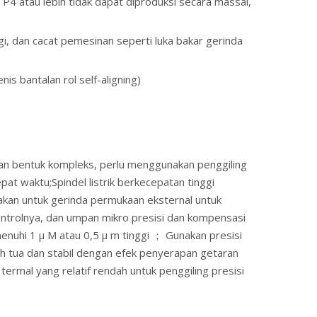
si P4 atau lebih tidak dapat diproduksi secara massal,
ggi, dan cacat pemesinan seperti luka bakar gerinda
s bantalan rol self-aligning)
ngan bentuk kompleks, perlu menggunakan penggiling
at waktu;Spindel listrik berkecepatan tinggi
nakan untuk gerinda permukaan eksternal untuk
ontrolnya, dan umpan mikro presisi dan kompensasi
nuhi 1 μ M atau 0,5 μ m tinggi ； Gunakan presisi
ah tua dan stabil dengan efek penyerapan getaran
termal yang relatif rendah untuk penggiling presisi