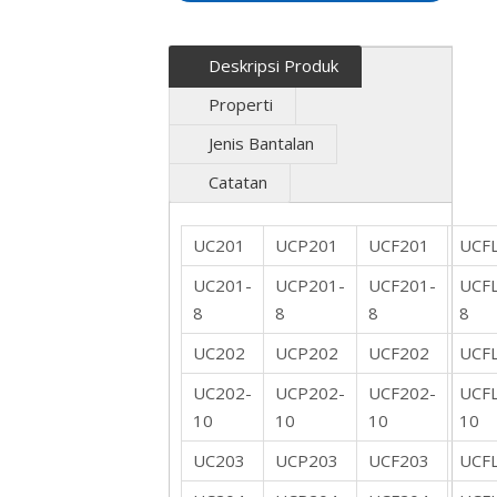
Deskripsi Produk
Properti
Jenis Bantalan
Catatan
UC201
UCP201
UCF201
UCF
UC201-
UCP201-
UCF201-
UCF
8
8
8
8
UC202
UCP202
UCF202
UCF
UC202-
UCP202-
UCF202-
UCF
10
10
10
10
UC203
UCP203
UCF203
UCF