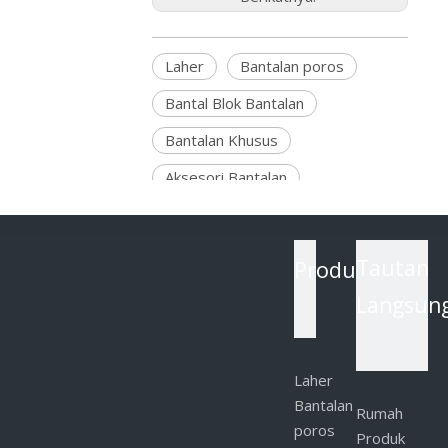
Laher
Bantalan poros
Bantal Blok Bantalan
Bantalan Khusus
Aksesori Bantalan
Bantalan Bola Kontak Empat
Titik
Produk
Tautan
Bantalan Bola Besar
Langsun
Bantalan Bola Terpasang
Pemasok Bantalan SKF
Laher
Bantalan
Pertanyaan Produk
Rumah
poros
Produk