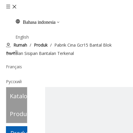
Bahasa indonesia
English
Rumah
/
Produk
/
Pabrik Cina Gcr15 Bantal Blok
العربية
Bantalan Sisipan Bantalan Terkenal
Français
Pусский
Katalog
Español
Italiano
Produk
Tiếng Việt