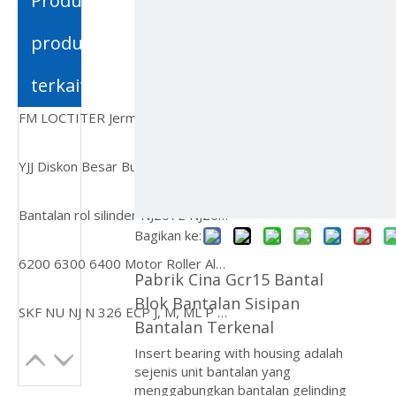
Produk-
ไทย
produk
Қазақша
terkait
svenska
FM LOCTITER Jerman Loctites Henkel 401 Kekuatan Perekat Pengeringan Cepat 406 454 495 496 Perekat Logam Kayu Plastik Keramik
YJJ Diskon Besar Busi Bujia Iridium Platinum Resistor Otomatis Mobil
Bantalan rol silinder NJ207E NJ208E NJ209E bantalan rol berkualitas tinggi
Bagikan ke:
6200 6300 6400 Motor Roller Alur Dalam Kecil untuk Suku Cadang Bantalan Sepeda Motor
Pabrik Cina Gcr15 Bantal
Blok Bantalan Sisipan
SKF NU NJ N 326 ECP J, M, ML P Bantalan bantalan rol silinder NU326 Bantalan ECP
Bantalan Terkenal
Insert bearing with housing adalah
sejenis unit bantalan yang
menggabungkan bantalan gelinding