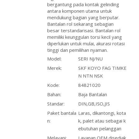
bergantung pada kontak gelinding
antara komponen utama untuk
mendukung bagian yang berputar.
Bantalan rol sekarang sebagian
besar terstandarisasi. Bantalan rol
memiliki keunggulan torsi kecil yang
diperlukan untuk mulai, akurasi rotasi
tinggi dan pemilihan nyaman.
Model:
SERI NJ/NU
Merek:
SKF KOYO FAG TIMKE
N NTN NSK
Kode:
84821020
Bahan:
Baja Bantalan
Standar:
DIN,GB,ISO,JIS
Paket bantala
Laras, dikantongi, kota
n:
k, palet atau sebagai k
ebutuhan pelanggan
Melayani:
Layanan OEM disediak