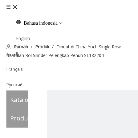
Bahasa indonesia
English
Rumah
/
Produk
/
Dibuat di China Yoch Single Row
العربية
Bantalan Rol Silinder Pelengkap Penuh SL182204
Français
Pусский
Katalog
Español
Italiano
Produk
Tiếng Việt