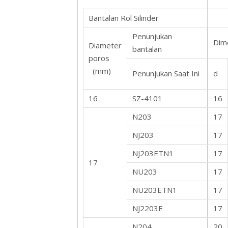
Bantalan Rol Silinder
Penunjukan
Dim
Diameter
bantalan
poros
(mm)
Penunjukan Saat Ini
d
16
SZ-4101
16
N203
17
NJ203
17
NJ203ETN1
17
17
NU203
17
NU203ETN1
17
NJ2203E
17
N204
20