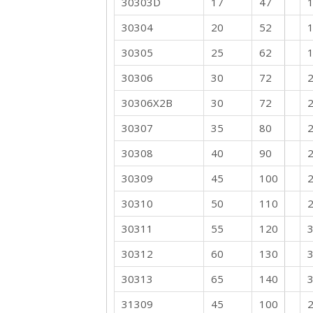
30303D
17
47
1
30304
20
52
1
30305
25
62
1
30306
30
72
2
30306X2B
30
72
2
30307
35
80
2
30308
40
90
2
30309
45
100
2
30310
50
110
2
30311
55
120
3
30312
60
130
3
30313
65
140
31309
45
100
2