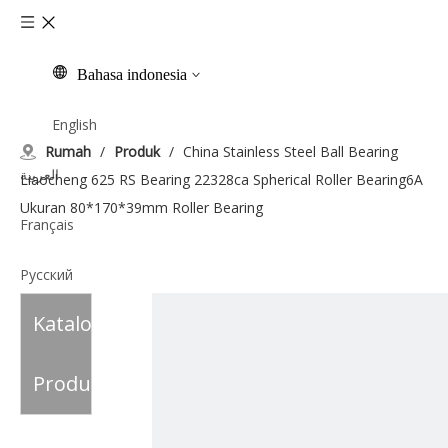
Bahasa indonesia
English
Rumah
/
Produk
/
China Stainless Steel Ball Bearing
العربية
Liaocheng 625 RS Bearing 22328ca Spherical Roller Bearing6A
Ukuran 80*170*39mm Roller Bearing
Français
Pусский
Katalog
Español
Italiano
Produk
Tiếng Việt