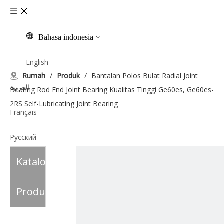
Bahasa indonesia
English
Rumah
/
Produk
/
Bantalan Polos Bulat Radial Joint
العربية
Bearing Rod End Joint Bearing Kualitas Tinggi Ge60es, Ge60es-
2RS Self-Lubricating Joint Bearing
Français
Pусский
Katalog
Español
Italiano
Produk
Tiếng Việt