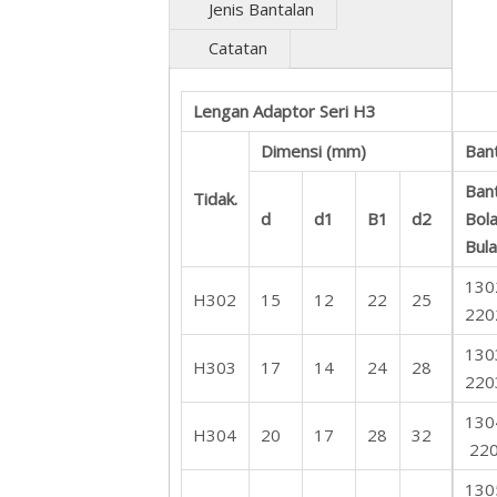
Jenis Bantalan
Catatan
Lengan Adaptor Seri H3
Dimensi (mm)
Bant
Ban
Tidak.
d
d1
B1
d2
Bol
Bula
130
H302
15
12
22
25
220
130
H303
17
14
24
28
220
130
H304
20
17
28
32
22
130