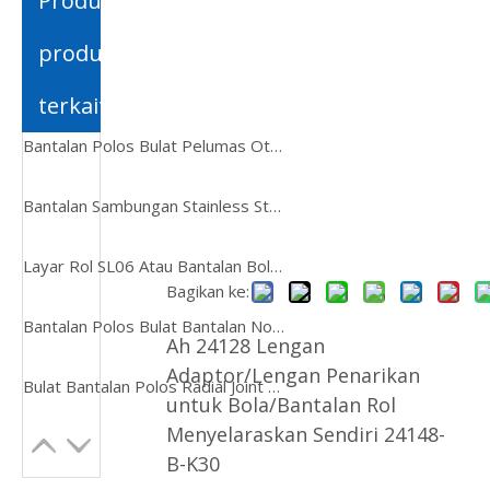
Produk-
ไทย
produk
Қазақша
terkait
svenska
Bantalan Polos Bulat Pelumas Otomatis Umur Panjang, Bantalan Polos Bulat Baja ke Baja Umur Panjang, Pelumas Otomatis Umur Panjang untuk Bantalan Rol Motor untuk Pompa
Bantalan Sambungan Stainless Steel Bulat Bantalan Biasa Geg50es Gem60es-2RS Geg63es Gem70es-2RS Gem80es-2RS Geg80es Geg100es Geg125es Geg160es Geg200es
Layar Rol SL06 Atau Bantalan Bola Penyelaras Otomatis Pompa Terendam
Bagikan ke:
Bantalan Polos Bulat Bantalan Non-Standar Khusus
Ah 24128 Lengan
Adaptor/Lengan Penarikan
Bulat Bantalan Polos Radial Joint Bearing Rod End Joint Bearing Kualitas Tinggi Ge60es, Ge60es-2RS Self-Lubricating Joint Bearing
untuk Bola/Bantalan Rol
Menyelaraskan Sendiri 24148-
B-K30