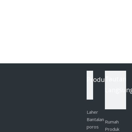
Produk
Tautan
Langsun
Laher
Bantalan
Rumah
poros
Produk