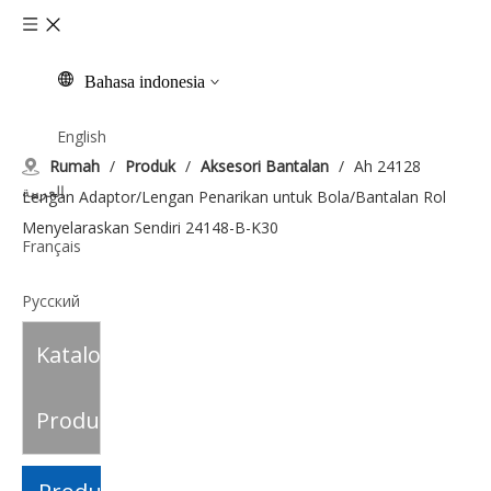
Bahasa indonesia
English
Rumah
/
Produk
/
Aksesori Bantalan
/
Ah 24128
العربية
Lengan Adaptor/Lengan Penarikan untuk Bola/Bantalan Rol
Menyelaraskan Sendiri 24148-B-K30
Français
Pусский
Katalog
Español
Italiano
Produk
Tiếng Việt