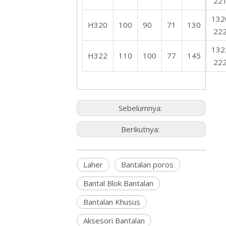
22
132
H320
100
90
71
130
22
132
H322
110
100
77
145
22
Sebelumnya:
Berikutnya:
Laher
Bantalan poros
Bantal Blok Bantalan
Bantalan Khusus
Aksesori Bantalan