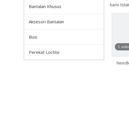
kami tid
Bantalan Khusus
Aksesori Bantalan
Busi
vide
Perekat Loctite
Needle
Bearin
HK2018
untuk
Ind