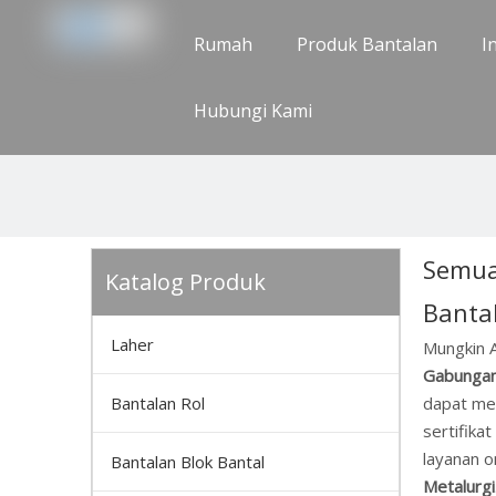
Rumah
Produk Bantalan
I
Hubungi Kami
Semua
Katalog Produk
Banta
Laher
Mungkin 
Gabungan
Bantalan Rol
dapat me
sertifika
layanan o
Bantalan Blok Bantal
Metalurgi