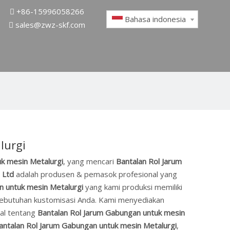
+86-15996058266

Bahasa indonesia
sales@zwz-skf.com

lurgi
k mesin Metalurgi
, yang mencari
Bantalan Rol Jarum
 Ltd
adalah produsen & pemasok profesional yang
n untuk mesin Metalurgi
yang kami produksi memiliki
i kebutuhan kustomisasi Anda. Kami menyediakan
nal tentang
Bantalan Rol Jarum Gabungan untuk mesin
antalan Rol Jarum Gabungan untuk mesin Metalurgi
,