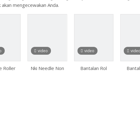
ak akan mengecewakan Anda.
o
video
video
vide
 Roller
Nki Needle Non
Bantalan Rol
Bantal
g HK2016
Thrust Roller
Jarum Cup Ditarik
Jarum
 HK1014
Bearing 90/26
Penuh
Be
 Bagian
Bantalan Rol
30×37×25mm
ustri
Jarum Radial
Tanpa Sangkar