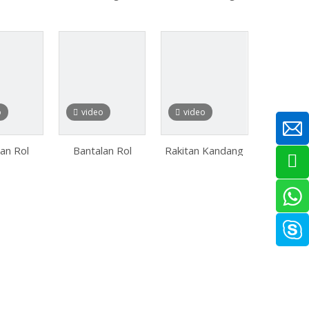
o
video
video
an Rol
Bantalan Rol
Rakitan Kandang
 Tugas
Jarum Koyo Rna
Bantalan Rol
rat
4905 dengan
Jarum Metrik dan
Cincin Mesin
Inci
Tanpa Cincin
Bagian Dalam