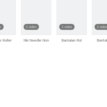
o
video
video
vide
 Roller
Nki Needle Non
Bantalan Rol
Bantal
g HK2016
Thrust Roller
Jarum Cup Ditarik
Jarum
 HK1014
Bearing 90/26
Penuh
Be
 Bagian
Bantalan Rol
30×37×25mm
ustri
Jarum Radial
Tanpa Sangkar