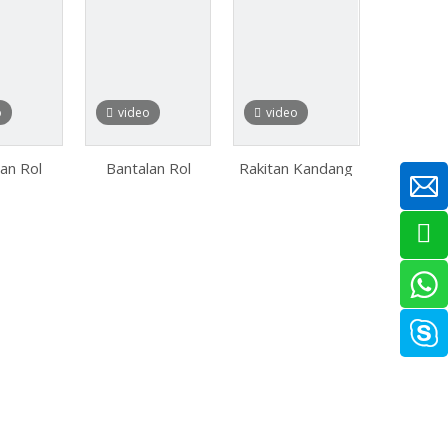
o
video
video
an Rol
Bantalan Rol
Rakitan Kandang
 Tugas
Jarum Koyo Rna
Bantalan Rol
rat
4905 dengan
Jarum Metrik dan
Cincin Mesin
Inci
Tanpa Cincin
Bagian Dalam