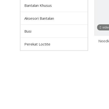
Bantalan Khusus
Aksesori Bantalan
vide
Busi
Needle
Perekat Loctite
Bearin
HK2018
untuk
Ind