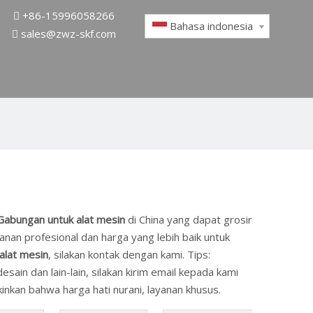
+86-15996058266

Bahasa indonesia
sales@zwz-skf.com

Gabungan untuk alat mesin
di China yang dapat grosir
nan profesional dan harga yang lebih baik untuk
alat mesin
, silakan kontak dengan kami. Tips:
in dan lain-lain, silakan kirim email kepada kami
kinkan bahwa harga hati nurani, layanan khusus.