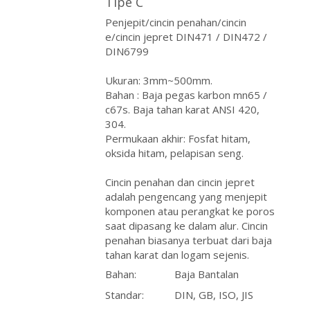
Tipe C
Penjepit/cincin penahan/cincin
e/cincin jepret DIN471 / DIN472 /
DIN6799
Ukuran: 3mm~500mm.
Bahan : Baja pegas karbon mn65 /
c67s. Baja tahan karat ANSI 420,
304.
Permukaan akhir: Fosfat hitam,
oksida hitam, pelapisan seng.
Cincin penahan dan cincin jepret
adalah pengencang yang menjepit
komponen atau perangkat ke poros
saat dipasang ke dalam alur. Cincin
penahan biasanya terbuat dari baja
tahan karat dan logam sejenis.
Bahan:
Baja Bantalan
Standar:
DIN, GB, ISO, JIS