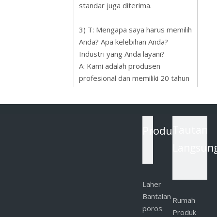
standar juga diterima.
3) T: Mengapa saya harus memilih
Anda? Apa kelebihan Anda?
Industri yang Anda layani?
A: Kami adalah produsen
profesional dan memiliki 20 tahun
pengalaman produksi dan
manajemen di bidang
pengencang.
Kami dapat memberikan solusi
Produk
Tautan
yang baik kepada pelanggan kami
Langsun
di bidang desain produksi, proses
produksi, pengemasan, dan
layanan purna jual. Kepuasan
Laher
pelanggan adalah satu-satunya
Bantalan
tujuan kami.
Rumah
poros
Produk