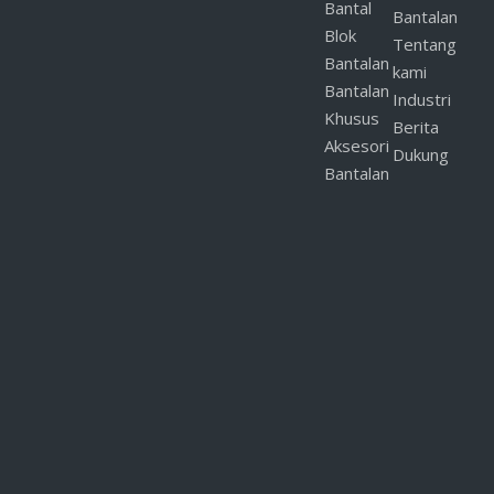
Bantal
Bantalan
Blok
Tentang
Bantalan
kami
Sebelumnya:
Bantalan
Industri
Khusus
Berikutnya:
Berita
Aksesori
Dukung
Bantalan
Klip Lingkaran Berkualitas Tinggi
Cincin penahan
Sampel gratis cincin E
cincin jepret Din471
Aksesori Bantalan
Pemasok Bantalan SKF
Pertanyaan Produk