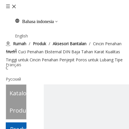
Bahasa indonesia
English
Rumah
/
Produk
/
Aksesori Bantalan
/
Cincin Penahan
العربية
Mesin Cuci Penahan Eksternal DIN Baja Tahan Karat Kualitas
Tinggi untuk Cincin Penahan Penjepit Poros untuk Lubang Tipe
Français
C
Pусский
Katalog
Español
Italiano
Produk
Tiếng Việt