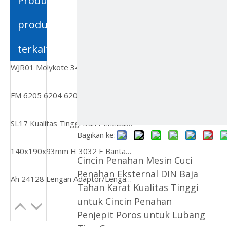
Produk-
ไทย
produk
Қазақша
terkait
svenska
WJR01 Molykote 3451 Grease Fluorosilicone - Tabung 100g untuk Penyegelan & Pelumasan Kinerja Tinggi
FM 6205 6204 6206-2RS 2Z Bantalan Bola Alur Dalam Baja Tahan Karat untuk Gearbox
SL17 Kualitas Tinggi Dan Penebalan DIN472 Penjepit Bagian Dalam
Bagikan ke:
140x190x93mm H 3032 E Bantalan Lengan Kunci Adaptor Bushing
Cincin Penahan Mesin Cuci
Penahan Eksternal DIN Baja
Ah 24128 Lengan Adaptor/Lengan Penarikan untuk Bola/Bantalan Rol Menyelaraskan Sendiri 24148-B-K30
Tahan Karat Kualitas Tinggi
untuk Cincin Penahan
Penjepit Poros untuk Lubang