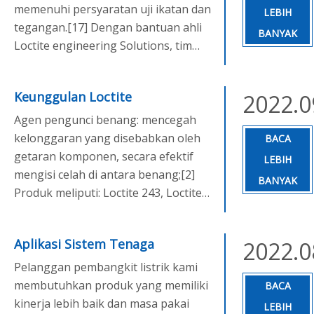
memenuhi persyaratan uji ikatan dan
LEBIH
tegangan.[17] Dengan bantuan ahli
BANYAK
Loctite engineering Solutions, tim
pabrikan mendesain ulang proses
perakitan untuk memulai dengan
Keunggulan Loctite
2022.0
melapisi komponen ABS dengan
akselerator Loctite 770.Kemudian
Agen pengunci benang: mencegah
robot desktop Loctite 200D yang ada
kelonggaran yang disebabkan oleh
BACA
digunakan untuk mengaplikasikan
getaran komponen, secara efektif
LEBIH
perekat light curing Loctite 4311 ke
mengisi celah di antara benang;[2]
BANYAK
area bonding, dan kemudian curing
Produk meliputi: Loctite 243, Loctite
diselesaikan dengan iradiasi mesin
222, Loctite 263, Loctite 277, Loctite
light curing permukaan selama
290, Loctite 425, Loctite 248, Loctite
Aplikasi Sistem Tenaga
2022.0
beberapa detik.
268 agen pengunci benang.
Pelanggan pembangkit listrik kami
membutuhkan produk yang memiliki
BACA
kinerja lebih baik dan masa pakai
LEBIH