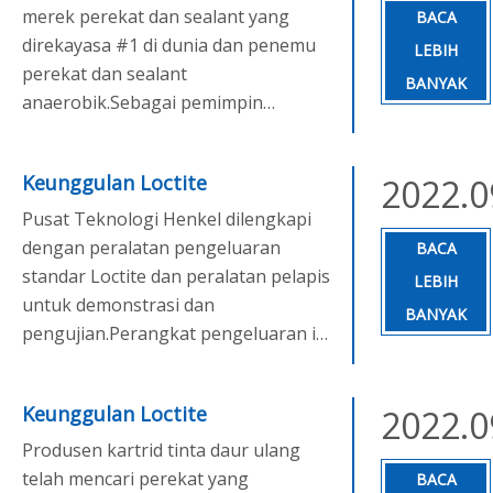
merek perekat dan sealant yang
BACA
direkayasa #1 di dunia dan penemu
LEBIH
perekat dan sealant
BANYAK
anaerobik.Sebagai pemimpin
teknologi global, produk Loctite®
dijual melalui jaringan penjualan dan
Keunggulan Loctite
2022.0
distribusi yang luas di 125 negara dan
digunakan oleh industri dan
Pusat Teknologi Henkel dilengkapi
teknologi l
dengan peralatan pengeluaran
BACA
standar Loctite dan peralatan pelapis
LEBIH
untuk demonstrasi dan
BANYAK
pengujian.Perangkat pengeluaran ini
dapat mengurangi konsumsi perekat
dan sealant serta membantu
Keunggulan Loctite
2022.0
meningkatkan efisiensi jalur
produksi, membantu pelanggan
Produsen kartrid tinta daur ulang
menghemat biaya.
telah mencari perekat yang
BACA