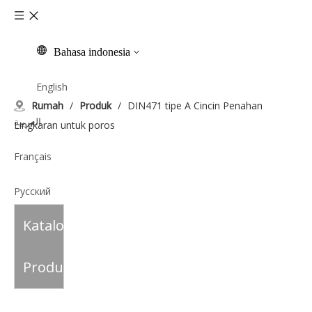
Bahasa indonesia
English
Rumah
/
Produk
/
DIN471 tipe A Cincin Penahan
العربية
Lingkaran untuk poros
Français
Pусский
Katalog
Español
Italiano
Produk
Tiếng Việt