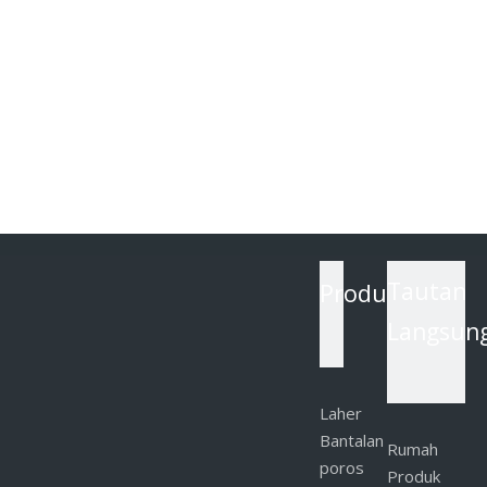
Produk
Tautan
Langsun
Laher
Bantalan
Rumah
poros
Produk