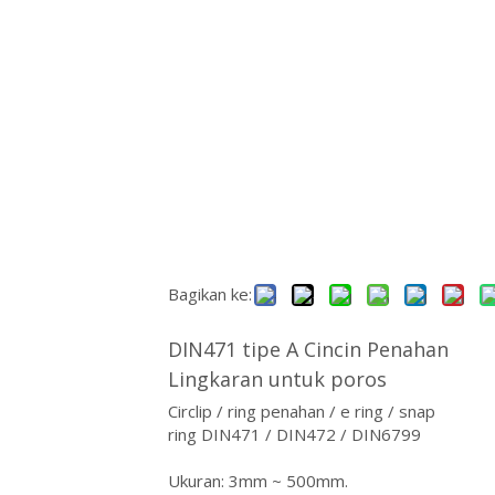
ไทย
Қазақша
svenska
Bagikan ke:
DIN471 tipe A Cincin Penahan
Lingkaran untuk poros
Circlip / ring penahan / e ring / snap
ring DIN471 / DIN472 / DIN6799
Ukuran: 3mm ~ 500mm.