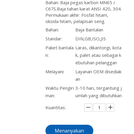
Bahan: Baja pegas karbon MN65 /
C67S.Baja tahan karat ANSI 420, 304.
Permukaan akhir: Fosfat hitam,
oksida hitam, pelapisan seng.
Bahan:
Baja Bantalan
Standar:
DIN,GB,ISO,JIS
Paket bantala
Laras, dikantongi, kota
n:
k, palet atau sebagai k
ebutuhan pelanggan
Melayani:
Layanan OEM disediak
an
Waktu Pengiri
3-10 hari, tergantung j
man:
umlah yang dibutuhkan
Kuantitas:
Menanyakan