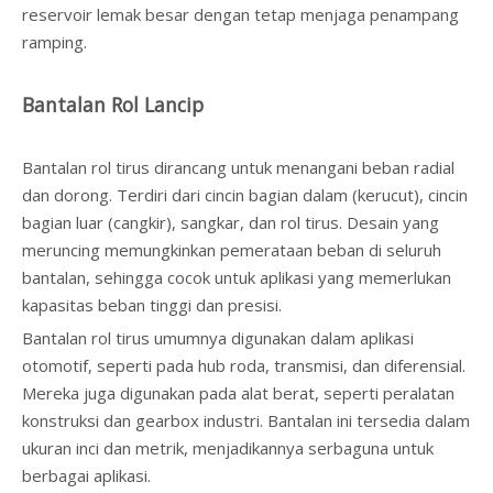
reservoir lemak besar dengan tetap menjaga penampang
ramping.
Bantalan Rol Lancip
Bantalan rol tirus dirancang untuk menangani beban radial
dan dorong. Terdiri dari cincin bagian dalam (kerucut), cincin
bagian luar (cangkir), sangkar, dan rol tirus. Desain yang
meruncing memungkinkan pemerataan beban di seluruh
bantalan, sehingga cocok untuk aplikasi yang memerlukan
kapasitas beban tinggi dan presisi.
Bantalan rol tirus umumnya digunakan dalam aplikasi
otomotif, seperti pada hub roda, transmisi, dan diferensial.
Mereka juga digunakan pada alat berat, seperti peralatan
konstruksi dan gearbox industri. Bantalan ini tersedia dalam
ukuran inci dan metrik, menjadikannya serbaguna untuk
berbagai aplikasi.