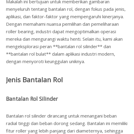
Makalah ini bertujuan untuk memberikan gambaran
menyeluruh tentang bantalan rol, dengan fokus pada jenis,
aplikasi, dan faktor-faktor yang mempengaruhi kinerjanya.
Dengan memahami nuansa pemilihan dan pemeliharaan
roller bearing, industri dapat mengoptimalkan operasi
mereka dan mengurangi waktu henti. Selain itu, kami akan
mengeksplorasi peran **bantalan rol silinder** dan
**bantalan rol bulat** dalam aplikasi industri modern,
dengan menyoroti keunggulan uniknya.
Jenis Bantalan Rol
Bantalan Rol Silinder
Bantalan rol silinder dirancang untuk menangani beban
radial tinggi dan beban dorong sedang. Bantalan ini memiliki
fitur roller yang lebih panjang dari diameternya, sehingga