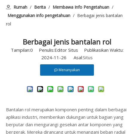
Rumah
/
Berita
/
Membawa Info Pengetahuan
/
Menggunakan info pengetahuan
/
Berbagai jenis bantalan
rol
Berbagai jenis bantalan rol
Tampilan:
0
Penulis:Editor Situs Publikasikan Waktu:
2024-11-26 Asal:
Situs
Menanyakan
Bantalan rol
merupakan komponen penting dalam berbagai
aplikasi industri, memberikan dukungan untuk bagian yang
berputar dan mengurangi gesekan antar komponen yang
bergerak. Mereka dirancang untuk menangani beban radial