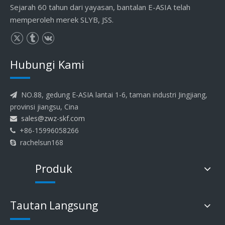
Sejarah 60 tahun dari yayasan, bantalan E-ASIA telah
memperoleh merek SLYB, JSS.
Hubungi Kami
NO.88, gedung E-ASIA lantai 1-6, taman industri Jingjiang,

provinsi jiangsu, Cina
sales@zwz-skf.com

+86-15996058266

rachelsun168

Produk
Tautan Langsung