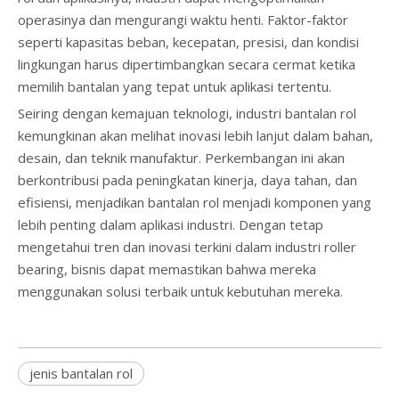
operasinya dan mengurangi waktu henti. Faktor-faktor
seperti kapasitas beban, kecepatan, presisi, dan kondisi
lingkungan harus dipertimbangkan secara cermat ketika
memilih bantalan yang tepat untuk aplikasi tertentu.
Seiring dengan kemajuan teknologi, industri bantalan rol
kemungkinan akan melihat inovasi lebih lanjut dalam bahan,
desain, dan teknik manufaktur. Perkembangan ini akan
berkontribusi pada peningkatan kinerja, daya tahan, dan
efisiensi, menjadikan bantalan rol menjadi komponen yang
lebih penting dalam aplikasi industri. Dengan tetap
mengetahui tren dan inovasi terkini dalam industri roller
bearing, bisnis dapat memastikan bahwa mereka
menggunakan solusi terbaik untuk kebutuhan mereka.
jenis bantalan rol