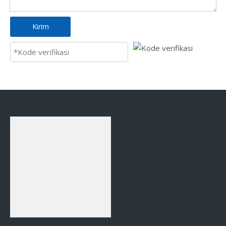
Kirim