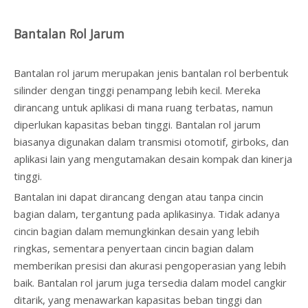
Bantalan Rol Jarum
Bantalan rol jarum merupakan jenis bantalan rol berbentuk
silinder dengan tinggi penampang lebih kecil. Mereka
dirancang untuk aplikasi di mana ruang terbatas, namun
diperlukan kapasitas beban tinggi. Bantalan rol jarum
biasanya digunakan dalam transmisi otomotif, girboks, dan
aplikasi lain yang mengutamakan desain kompak dan kinerja
tinggi.
Bantalan ini dapat dirancang dengan atau tanpa cincin
bagian dalam, tergantung pada aplikasinya. Tidak adanya
cincin bagian dalam memungkinkan desain yang lebih
ringkas, sementara penyertaan cincin bagian dalam
memberikan presisi dan akurasi pengoperasian yang lebih
baik. Bantalan rol jarum juga tersedia dalam model cangkir
ditarik, yang menawarkan kapasitas beban tinggi dan