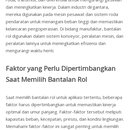
dan meningkatkan kinerja. Dalam industri dirgantara,
mereka digunakan pada mesin pesawat dan sistem roda
pendaratan untuk menangani beban tinggi dan memastikan
kelancaran pengoperasian. Di bidang manufaktur, bantalan
rol digunakan dalam sistem konveyor, peralatan mesin, dan
peralatan lainnya untuk meningkatkan efisiensi dan
mengurangi waktu henti.
Faktor yang Perlu Dipertimbangkan
Saat Memilih Bantalan Rol
Saat memilih bantalan rol untuk aplikasi tertentu, beberapa
faktor harus dipertimbangkan untuk memastikan kinerja
optimal dan umur panjang. Faktor-faktor tersebut meliputi
kapasitas beban, kecepatan, presisi, dan kondisi lingkungan.
Memahami faktor-faktor ini sangat penting untuk memilih