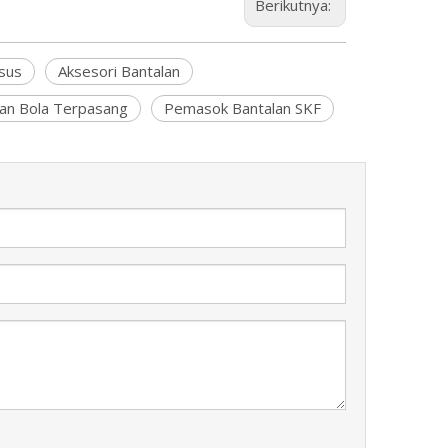
Berikutnya:
sus
Aksesori Bantalan
lan Bola Terpasang
Pemasok Bantalan SKF