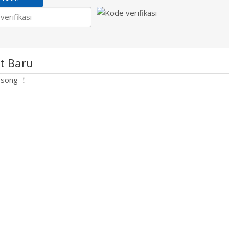
t Baru
osong ！