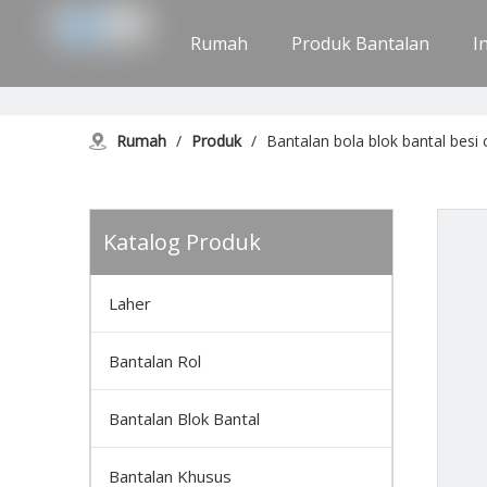
Rumah
Produk Bantalan
I
Hubungi Kami
Rumah
/
Produk
/
Bantalan bola blok bantal besi
Katalog Produk
Laher
Bantalan Rol
Bantalan Blok Bantal
Bantalan Khusus