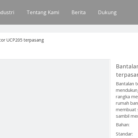
ndustri
Tentang Kami
Berita
Dukung
 cor UCP205 terpasang
Bantalan
terpas
Bantalan 
mendukung
rangka mes
rumah bant
membuat s
sambil mem
Bahan:
Standar: