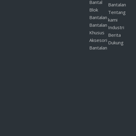
Bantal
Bantalan
Blok
Pemasok Bantalan SKF
Tentang
Bantalan
kami
Bantalan
Industri
Pertanyaan Produk
Khusus
Berita
Aksesori
Dukung
Bantalan
Kirim