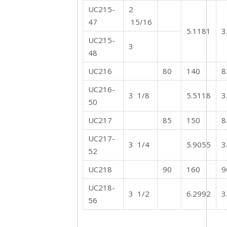
UC215-
2
47
15/16
5.1181
3
UC215-
3
48
UC216
80
140
8
UC216-
3 1/8
5.5118
3
50
UC217
85
150
8
UC217-
3 1/4
5.9055
3
52
UC218
90
160
9
UC218-
3 1/2
6.2992
3
56