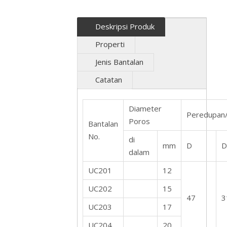
Deskripsi Produk
Properti
Jenis Bantalan
Catatan
Diameter
Peredupa
Poros
Bantalan
No.
di
mm
D
D
dalam
UC201
12
UC202
15
47
3
UC203
17
UC204
20