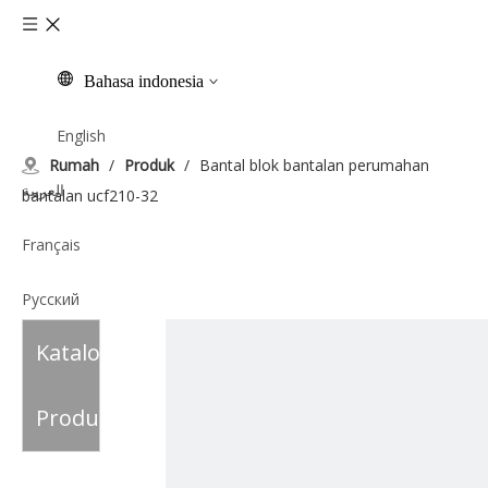
Bahasa indonesia
English
Rumah
/
Produk
/
Bantal blok bantalan perumahan
العربية
bantalan ucf210-32
Français
Pусский
Katalog
Español
Italiano
Produk
Tiếng Việt