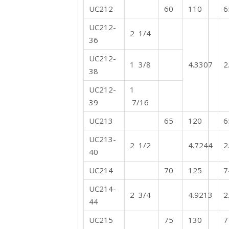
UC212
60
110
6
UC212-
2 1/4
36
UC212-
1 3/8
4.3307
2
38
UC212-
1
39
7/16
UC213
65
120
6
UC213-
2 1/2
4.7244
2
40
UC214
70
125
7
UC214-
2 3/4
4.9213
2
44
UC215
75
130
7