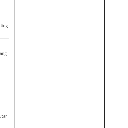
ting
yang
utar