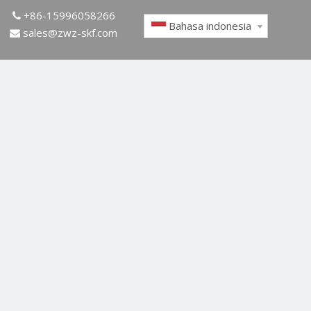
+86-15996058266

Bahasa indonesia
sales@zwz-skf.com
