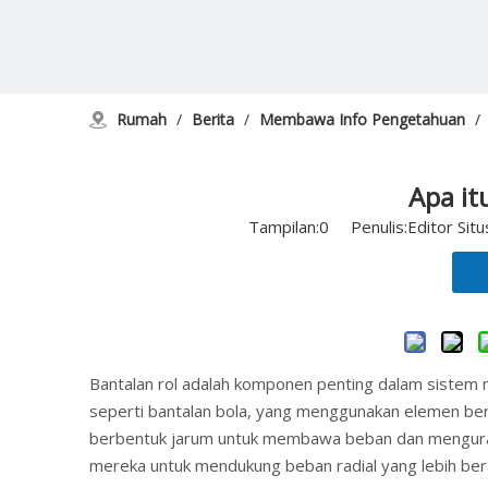
Rumah
/
Berita
/
Membawa Info Pengetahuan
/
Apa it
Tampilan:
0
Penulis:Editor Sit
Bantalan rol adalah komponen penting dalam sistem m
seperti bantalan bola, yang menggunakan elemen bergu
berbentuk jarum untuk membawa beban dan mengurang
mereka untuk mendukung beban radial yang lebih bera