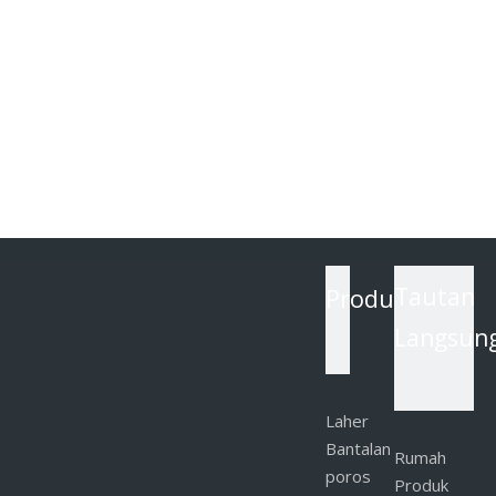
Produk
Tautan
Langsun
Laher
Bantalan
Rumah
poros
Produk