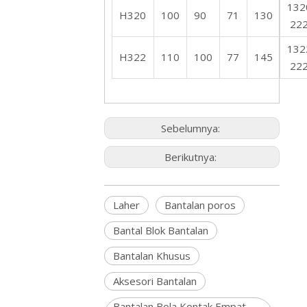
132
H320
100
90
71
130
22
132
H322
110
100
77
145
22
Sebelumnya:
Berikutnya:
Laher
Bantalan poros
Bantal Blok Bantalan
Bantalan Khusus
Aksesori Bantalan
Bantalan Bola Kontak Empat