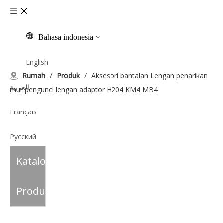
Bahasa indonesia
English
Rumah
/
Produk
/
Aksesori bantalan Lengan penarikan
العربية
mur pengunci lengan adaptor H204 KM4 MB4
Français
Pусский
Katalog
Español
Italiano
Produk
Tiếng Việt