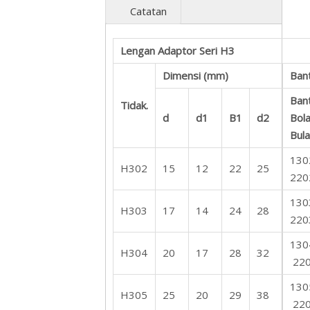
Catatan
Lengan Adaptor Seri H3
Dimensi (mm)
Bant
Ban
Tidak.
d
d1
B1
d2
Bol
Bula
130
H302
15
12
22
25
220
130
H303
17
14
24
28
220
130
H304
20
17
28
32
22
130
H305
25
20
29
38
22