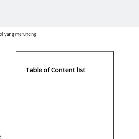
rol yang meruncing
Table of Content list
g