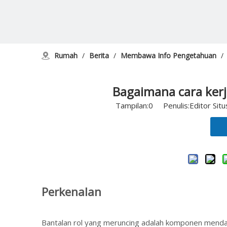
Rumah
/
Berita
/
Membawa Info Pengetahuan
/
Bagaimana cara kerj
Tampilan:
0
Penulis:Editor Sit
Perkenalan
Bantalan rol yang meruncing adalah komponen mendas