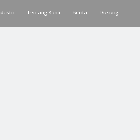
ndustri
Tentang Kami
Berita
Dukung