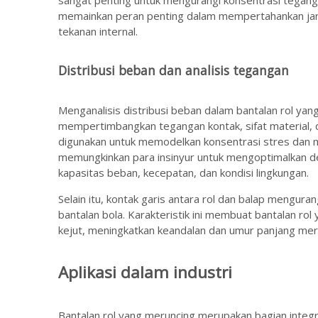
sangat penting untuk mengurangi konsentrasi teganga
memainkan peran penting dalam mempertahankan jara
tekanan internal.
Distribusi beban dan analisis tegangan
Menganalisis distribusi beban dalam bantalan rol ya
mempertimbangkan tegangan kontak, sifat material, d
digunakan untuk memodelkan konsentrasi stres dan 
memungkinkan para insinyur untuk mengoptimalkan des
kapasitas beban, kecepatan, dan kondisi lingkungan.
Selain itu, kontak garis antara rol dan balap mengura
bantalan bola. Karakteristik ini membuat bantalan ro
kejut, meningkatkan keandalan dan umur panjang mer
Aplikasi dalam industri
Bantalan rol yang meruncing merupakan bagian integra