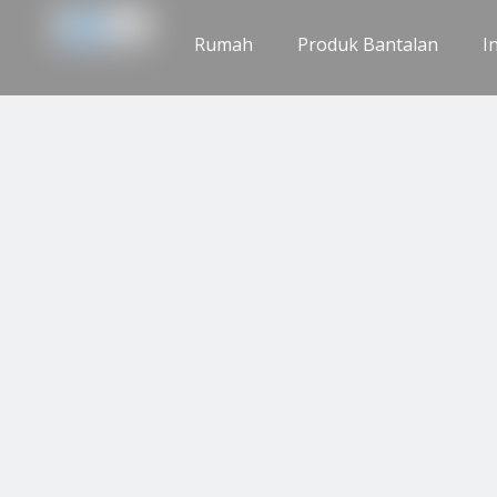
Rumah
Produk Bantalan
I
Hubungi Kami