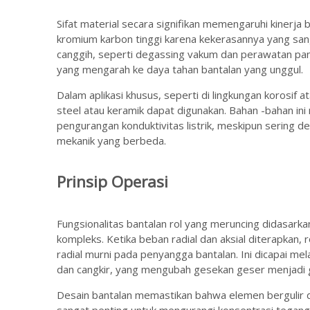
Sifat material secara signifikan memengaruhi kinerja
kromium karbon tinggi karena kekerasannya yang sang
canggih, seperti degassing vakum dan perawatan pana
yang mengarah ke daya tahan bantalan yang unggul.
Dalam aplikasi khusus, seperti di lingkungan korosif ata
steel atau keramik dapat digunakan. Bahan -bahan in
pengurangan konduktivitas listrik, meskipun sering d
mekanik yang berbeda.
Prinsip Operasi
Fungsionalitas bantalan rol yang meruncing didasa
kompleks. Ketika beban radial dan aksial diterapkan
radial murni pada penyangga bantalan. Ini dicapai mel
dan cangkir, yang mengubah gesekan geser menjadi g
Desain bantalan memastikan bahwa elemen bergulir d